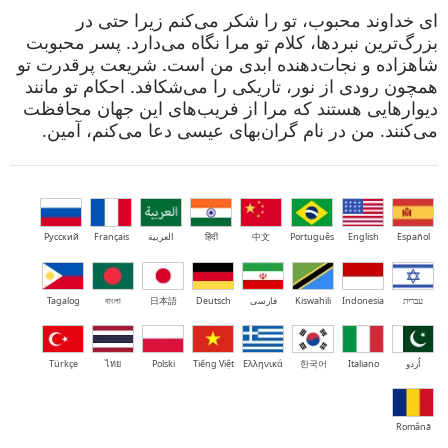
ای خداوند محبوب، تو را شکر می‌کنم زیرا حتی در
بزرگ‌ترین نبردها، کلام تو مرا نگاه می‌دارد. پسر محبوبت
شاهزاده و نجات‌دهنده ابدی من است. شریعت پرقدرت تو
همچون رودی از نور، تاریکی را می‌شکافد. احکام تو مانند
دیوارهایی هستند که مرا از فریب‌های این جهان محافظت
می‌کنند. من در نام گران‌بهای عیسی دعا می‌کنم، آمین.
Español
English
Português
中文
हिंदी
العربية
Français
Русский
עברית
Indonesia
Kiswahili
فارسی
Deutsch
日本語
বাংলা
Tagalog
اُردو
Italiano
한국어
Ελληνικά
Tiếng Việt
Polski
ไทย
Türkçe
Română