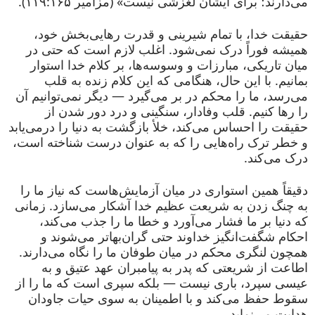
می‌دارند؛ برای ایشان لغزشی نیست» (مزامیر ۱۱۹:۱۶۵).
حقیقت خدا، با تمام شیرینی و قدرت رهایی‌بخش خود،
همیشه فوراً درک نمی‌شود. اغلب لازم است که حتی در
میان تاریکی، مبارزات و وسوسه‌ها، بر کلام خدا استوار
بمانیم. با این حال، هنگامی که این کلام زنده به قلب
می‌رسد، ما را محکم در بر می‌گیرد — دیگر نمی‌توانیم آن
را رها کنیم. قلب وفادار، سنگینی و درد دور شدن از
حقیقت را احساس می‌کند، خلأ بازگشت به دنیا را درمی‌یابد
و خطر ترک راه‌هایی را که به عنوان درست شناخته است،
درک می‌کند.
دقیقاً همین استواری در میان آزمایش‌هاست که نیاز ما را
به چنگ زدن به شریعت عظیم خدا آشکار می‌سازد. زمانی
که دنیا بر ما فشار می‌آورد و خطا ما را جذب می‌کند،
احکام شگفت‌انگیز خداوند حتی گران‌بها‌تر می‌شوند و
همچون لنگری محکم در میان طوفان ما را نگاه می‌دارند.
اطاعت از شریعتی که پدر به پیامبران عهد عتیق و به
عیسی سپرد، باری نیست — بلکه سپری است که ما را از
سقوط حفظ می‌کند و با اطمینان به سوی حیات جاودان
هدایت می‌نماید.