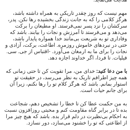
مهم نیست که روز چقدر تاریکی به همراه داشته باشد،
هرگز کلامی را که به جانت زندگی بخشیده رها نکن. پدر،
سرکشان را نزد پسر نمی‌فرستد. او مطیعان را برکت
می‌دهد و می‌فرستد تا آمرزش و نجات را بیابند. باشد که
وفاداری تو به شریعت بی‌مانند خدا همواره پایدار باشد،
حتی در نبردهای خاموش روزمره. اطاعت، برکت، آزادی و
نجات را برای ما به ارمغان می‌آورد. -اقتباس از جی. سی.
فیلپات. تا فردا، اگر خداوند اجازه دهد.
با من دعا کنید:
خدای من، مرا تقویت کن تا حتی زمانی که
همه چیز اطرافم تاریک به نظر می‌رسد، در حقیقت تو
استوار بمانم. باشد که هرگز کلام تو را رها نکنم، زیرا آن
برای جانم حیات است.
به من حکمت عطا کن تا خطا را تشخیص دهم، شجاعت
بده تا در برابر گناه مقاومت کنم و محبتی روزافزون نسبت
به احکام بی‌نظیرت در دلم قرار بده. باشد که هیچ چیز مرا
از اطاعتی که تو را خشنود می‌سازد، دور نسازد.