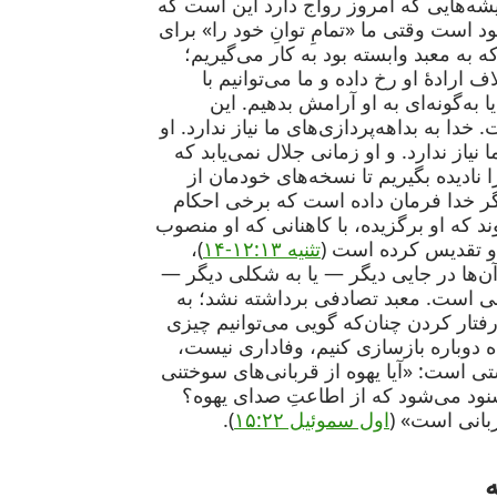
دیشه‌هایی که امروز رواج دارد این است که
 است وقتی ما «تمامِ توانِ خود را» برای
 به معبد وابسته بود به کار می‌گیریم؛
 ارادهٔ او رخ داده و ما می‌توانیم با
ا به‌گونه‌ای به او آرامش بدهیم. این
ا به بداهه‌پردازی‌های ما نیاز ندارد. او
 نیاز ندارد. و او زمانی جلال نمی‌یابد که
 نادیده بگیریم تا نسخه‌های خودمان از
گر خدا فرمان داده است که برخی احکام
 که او برگزیده، با کاهنانی که او منصوب
او تقدیس کرده است (
تثنیه ۱۲:۱۳-۱۴
)،
‌ها در جایی دیگر — یا به شکلی دیگر —
 است. معبد تصادفی برداشته نشد؛ به
فتار کردن چنان‌که گویی می‌توانیم چیزی
ه دوباره بازسازی کنیم، وفاداری نیست،
 است: «آیا یهوه از قربانی‌های سوختنی
شنود می‌شود که از اطاعتِ صدای یهوه؟
ربانی است» (
اول سموئیل ۱۵:۲۲
).