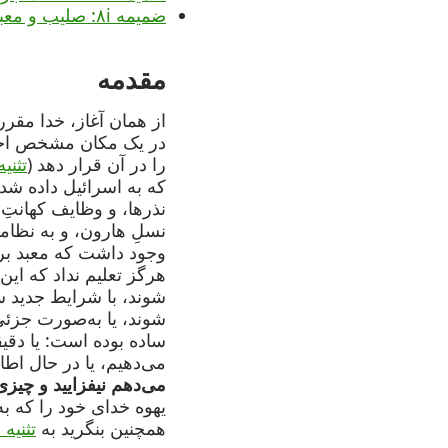
ضمیمه ۸i: صلیب و معبد
مقدمه
از همان آغاز، خدا مق
در یک مکان مشخص اجرا 
را در آن قرار دهد (
تثنیه ۱۲:۵
که به اسرائیل داده شد 
نذرها، و وظایف کهانتِ 
نسلِ هارون، و به نظام
وجود داشت که معبد برپ
هرگز تعلیم نداد که این
شوند، با شرایط جدید سا
شوند، یا به‌صورت جزئ
ساده بوده است: یا دقیق
می‌دهیم، یا در حال اطا
می‌دهم نیفزایید و چیزی 
یهوه خدای خود را که به
همچنین بنگرید به
تثنیه ۱۲:۳۲