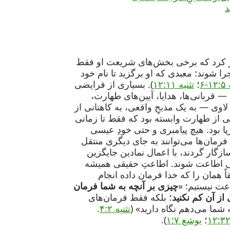
رر کرد که برخی بخش‌های شریعت او فقط
شوند: معبدی که او برگزید تا نام خود
-۶
؛
تثنیه ۱۲:۱۱
). بسیاری از فرایضی
— قربانی‌ها، هدایا، آیین‌های طهارت،
لاوی — به یک مذبحِ واقعی، به کاهنانی از
ی از طهارت وابسته بود که فقط تا زمانی
ا بود. هیچ پیامبری و حتی خودِ عیسی
 فرمان‌ها می‌توانند به جای دیگری منتقل
زگار گردند، با اعمال نمادین جایگزین
ی اطاعت شوند. اطاعتِ حقیقی همیشه
اً همان را که خدا فرمان داده انجام
عت نیستیم: «
چیزی بر آنچه به شما فرمان
از آن کم نکنید
؛ بلکه فقط فرمان‌های
 شما می‌دهم نگاه دارید» (
تثنیه ۴:۲
.
؛
یوشع ۱:۷
).