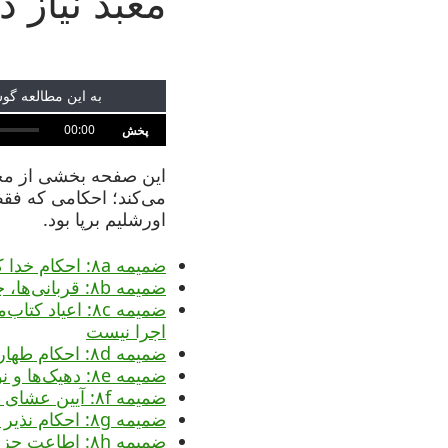
معبد نیاز د
به این مطالعه گوش
00:00
پخش
این صفحه بخشی از مج
می‌کند؛ احکامی که فقط
اورشلیم برپا بود.
ضمیمه ۸a: احکام خدا که به معبد نیاز دارند
ضمیمه ۸b: قربانی‌ها، چرا امروز قابل اجرا نیستند
ضمیمه ۸c: اعیاد
اجرا نیست
ضمیمه ۸d: احکام طهارت، چرا بدون معبد قابل اجرا نیستند
ضمیمه ۸e: دهیک‌ها و نوبرانه‌ها، چرا امروز قابل اجرا نیستند
ضمیمه ۸f: آیین عشای ربانی، شام آخرِ عیسی عید فِصَح بود
ضمیمه ۸g: احکام نذیر و نذرها، چرا امروز قابل اجرا نیستند
ضمیمه ۸h: اطاعت جزئی و نمادینِ مرتبط با معبد