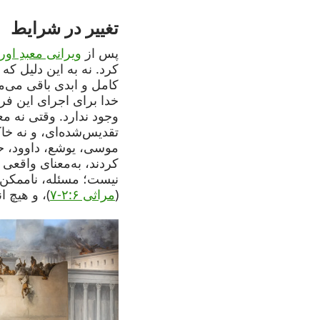
تغییر در شرایط
پس از
ویرانی معبدِ او
کرد. نه به این دلیل ک
کامل و ابدی باقی می‌م
خدا برای اجرای این ف
وجود ندارد. وقتی نه م
تقدیس‌شده‌ای، و نه خاک
موسی، یوشع، داوود، حز
کردند، به‌معنای واقعی
نیست؛ مسئله، ناممکن 
(
مراثی ۲:۶-۷
)، و هیچ ا