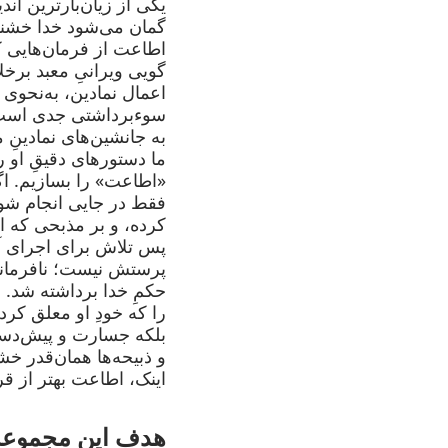
یکی از زیان‌بارترین ان
گمان می‌شود خدا خشنود
اطاعت از فرمان‌هایی که
گویی ویرانیِ معبد برخلاف
اعمال نمادین، به‌نحوی ی
سوءبرداشتی جدی است. خد
به جانشین‌های نمادینِ ما
ما دستورهای دقیقِ او را
«اطاعت» را بسازیم. ا
فقط در جایی انجام شوند
کرده، و بر مذبحی که 
پس تلاش برای اجرای آن
پرستش نیست؛ نافرمانی
حکمِ خدا برداشته شد. ر
را که خودِ او معلق کرد
بلکه جسارت و پیش‌دستی
و ذبیحه‌ها همان‌قدر خ
اینک، اطاعت بهتر از ق
هدف این مجموعه