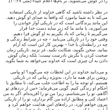
را در گوش می‌شنوید، بر بام‌ها اعلام کنید» (متی ۱۰:۲۷).
در نظر داشته باشید که گاهی خداوند از تاریکی استفاده
می‌کند تا به شما بیاموزد که واقعاً به صدای او گوش دهید.
این مانند پرندگانی است که در تاریکی آواز خواندن را
می‌آموزند، یا مانند ما که زیر سایه دست خدا قرار
می‌گیریم تا زمانی که یاد بگیریم به او گوش فرا دهیم.
وقتی خود را در تاریکی می‌یابید – چه در شرایط زندگی و
چه در رابطه‌تان با خدا – بهترین کار این است که آرام
بمانید. سخن نگویید، شکایت نکنید، غر نزنید. تاریکی زمان
صحبت کردن با نگرش نادرست نیست؛ بلکه زمان گوش
دادن به آن چیزی است که خداوند می‌خواهد به شما بگوید.
و می‌دانید خداوند در این لحظات چه می‌گوید؟ او پیامی
روشن برای همه ما دارد، به‌ویژه زمانی که در تاریکی
هستیم. او توجه ما را به اطاعت جلب می‌کند، تا مطابق با
احکام او زندگی کنیم. گویی می‌فرماید: «من از دردهای تو
آگاهم، تو را می‌شناسم، زیرا من تو را آفریده‌ام. اگر به من
اعتماد کنی و مطابق اراده من گام برداری، تو را از تاریکی
بیرون خواهم آورد، در راه‌های امن هدایتت خواهم کرد و
آرامشی را که می‌جویی به تو خواهم داد.» خداوند از