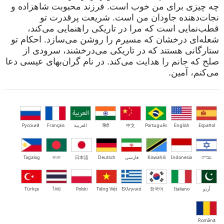
چه چیزی برای من خوب است. فرزند محبوبت شاهزاده و
نجات‌دهنده جاودان من است. شریعت پرقدرت تو
قطب‌نمایی است که مرا در تاریکی راهنمایی می‌کند،
شعله‌ای درخشان که مسیرم را روشن می‌سازد. احکام تو
ستارگانی هستند که در تاریکی می‌درخشند، سرودی از
صلح که جانم را هدایت می‌کند. در نام گران‌بهای عیسی دعا
می‌کنم، آمین.
Español
English
Português
中文
हिंदी
العربية
Français
Русский
עברית
Indonesia
Kiswahili
فارسی
Deutsch
日本語
বাংলা
Tagalog
اُردو
Italiano
한국어
Ελληνικά
Tiếng Việt
Polski
ไทย
Türkçe
Română