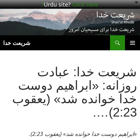
Urdu site?
Click here!
X
ج
شریعت خدا
رفتن
فهرست
به
اصلی
نوشته‌ها
شریعت خدا: عبادت
روزانه: «ابراهیم دوست
خدا خوانده شد» (یعقوب
2:23)….
«ابراهیم دوست خدا خوانده شد» (یعقوب 2:23).