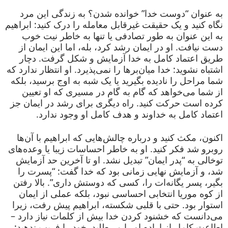
به عنوان “دوست خدا” خوانده شدن؟ به زندگی این مرد
نگاه کنید و یک حقیقت غیرقابل معامله را درک کنید: ابراهیم
به این عنوان به طور تصادفی یا تنها به خاطر نیت خوب
دست نیافت. او در ایمان رشد کرد، بله، اما این ایمان از
طریق اعتماد کامل به خدا آزمایش و شکل گرفت. دچار
اشتباه نشوید: خدا میان‌برها را نمی‌پذیرد. او انتظار ندارد که
شما مراحل را نادیده بگیرید یا یک شبه به اوج برسید، بلکه
از شما می‌خواهد که گام به گام در مسیری که او تعیین
کرده است حرکت کنید. راه دیگری برای رشد در ایمان جز
اعتماد کامل به خداوند و هدف کامل او وجود ندارد.
اکنون، مکث کنید و درباره چالش‌هایی که ابراهیم با آن‌ها
روبرو شد فکر کنید. او به خاطر احساسات زیبا یا وعده‌های
توخالی به “پدر ایمان” تبدیل نشد. او تا آخرین حد آزمایش
شد، و آزمایش نهایی زمانی بود که خدا گفت: “پسرت را
بگیر، پسر یگانه‌ات را، کسی که دوستش داری”. بالا رفتن
از کوه موریا انتخابی احساسی نبود، بلکه عملی از ایمان
استوار بود. حتی با قلبی شکسته، ابراهیم پیش رفت، زیرا
می‌دانست که خشنود کردن خدا بیش از کلمات نیاز دارد –
اطاعت کامل از اراده او را می‌طلبد. خود را فریب ندهید: