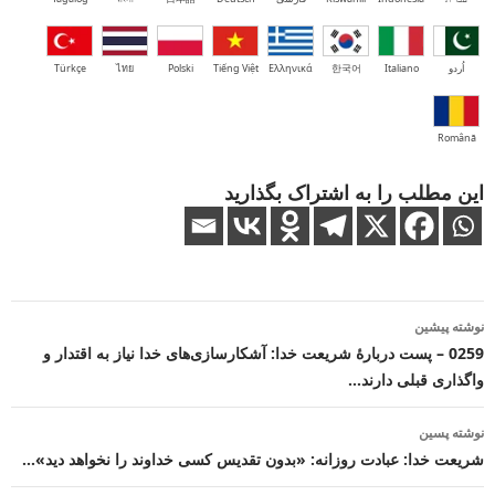
اُردو
Italiano
한국어
Ελληνικά
Tiếng Việt
Polski
ไทย
Türkçe
Română
این مطلب را به اشتراک بگذارید
ناوبری
نوشته پیشین
نوشته
0259 – پست دربارهٔ شریعت خدا: آشکارسازی‌های خدا نیاز به اقتدار و
واگذاری قبلی دارند…
نوشته پسین
شریعت خدا: عبادت روزانه: «بدون تقدیس کسی خداوند را نخواهد دید»…