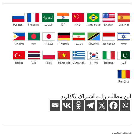
Español
English
Português
中文
हिंदी
العربية
Français
Русский
עברית
Indonesia
Kiswahili
فارسی
Deutsch
日本語
বাংলা
Tagalog
اُردو
Italiano
한국어
Ελληνικά
Tiếng Việt
Polski
ไทย
Türkçe
Română
این مطلب را به اشتراک بگذارید
ناوبری
نوشته پیشین