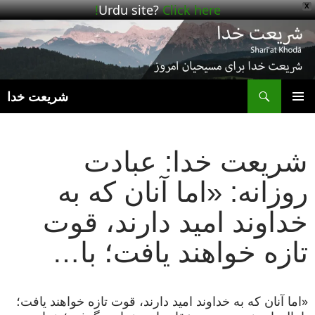
Urdu site?
Click here!
X
ج
شریعت خدا
رفتن
فهرست
به
اصلی
نوشته‌ها
شریعت خدا: عبادت
روزانه: «اما آنان که به
خداوند امید دارند، قوت
تازه خواهند یافت؛ با…
«اما آنان که به خداوند امید دارند، قوت تازه خواهند یافت؛