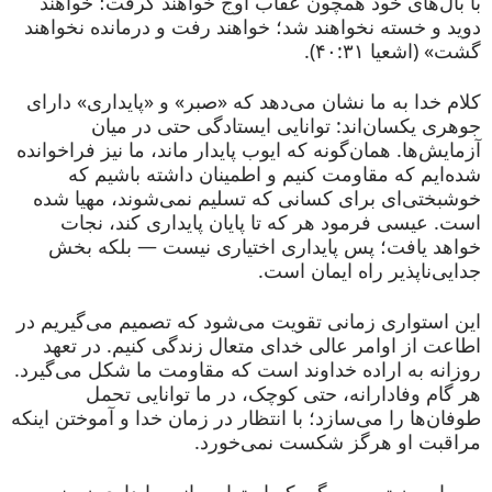
با بال‌های خود همچون عقاب اوج خواهند گرفت؛ خواهند
دوید و خسته نخواهند شد؛ خواهند رفت و درمانده نخواهند
گشت» (اشعیا ۴۰:۳۱).
کلام خدا به ما نشان می‌دهد که «صبر» و «پایداری» دارای
جوهری یکسان‌اند: توانایی ایستادگی حتی در میان
آزمایش‌ها. همان‌گونه که ایوب پایدار ماند، ما نیز فراخوانده
شده‌ایم که مقاومت کنیم و اطمینان داشته باشیم که
خوشبختی‌ای برای کسانی که تسلیم نمی‌شوند، مهیا شده
است. عیسی فرمود هر که تا پایان پایداری کند، نجات
خواهد یافت؛ پس پایداری اختیاری نیست — بلکه بخش
جدایی‌ناپذیر راه ایمان است.
این استواری زمانی تقویت می‌شود که تصمیم می‌گیریم در
اطاعت از اوامر عالی خدای متعال زندگی کنیم. در تعهد
روزانه به اراده خداوند است که مقاومت ما شکل می‌گیرد.
هر گام وفادارانه، حتی کوچک، در ما توانایی تحمل
طوفان‌ها را می‌سازد؛ با انتظار در زمان خدا و آموختن اینکه
مراقبت او هرگز شکست نمی‌خورد.