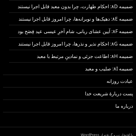
ضمیمه ۸D: احکام طهارت، چرا بدون معبد قابل اجرا نیستند
ضمیمه ۸E: دهیک‌ها و نوبرانه‌ها، چرا امروز قابل اجرا نیستند
ضمیمه ۸F: آیین عشای ربانی، شام آخرِ عیسی عید فِصَح بود
ضمیمه ۸G: احکام نذیر و نذرها، چرا امروز قابل اجرا نیستند
ضمیمه ۸H: اطاعت جزئی و نمادینِ مرتبط با معبد
ضمیمه ۸I: صلیب و معبد
عبادت روزانه
پست دربارهٔ شریعت خدا
درباره ما
با افتخار نیرو گرفته از WordPress