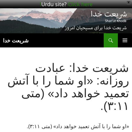
Urdu site?
Click here!
X
ج
شریعت خدا
رفتن
فهرست
به
اصلی
نوشته‌ها
شریعت خدا: عبادت
روزانه: «او شما را با آتش
تعمید خواهد داد» (متی
۳:۱۱).
«او شما را با آتش تعمید خواهد داد» (متی ۳:۱۱).