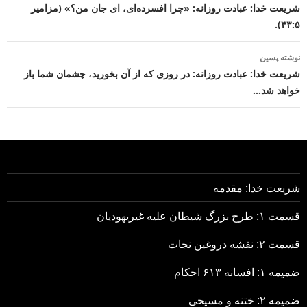
نوشته
شریعت خدا: عبادت روزانه: «چرا افسرده‌ای، ای جان من؟» (مزامیر
۴۳:۵).
نوشته پسین
شریعت خدا: عبادت روزانه: در روزی که از آن بخورید، چشمان شما باز
خواهد شد…
شریعت خدا: مقدمه
قسمت ۱: طرح بزرگ شیطان علیه غیریهودیان
قسمت ۲: نقشه دروغین نجات
ضمیمه ۱: افسانه ۶۱۳ احکام
ضمیمه ۲: ختنه و مسیحی