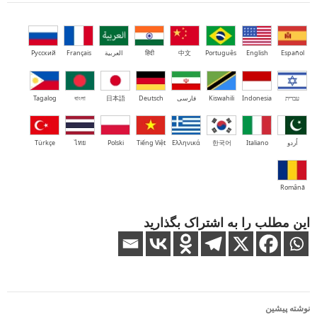
Español
English
Português
中文
हिंदी
العربية
Français
Русский
עברית
Indonesia
Kiswahili
فارسی
Deutsch
日本語
বাংলা
Tagalog
اُردو
Italiano
한국어
Ελληνικά
Tiếng Việt
Polski
ไทย
Türkçe
Română
این مطلب را به اشتراک بگذارید
ناوبری
نوشته پیشین