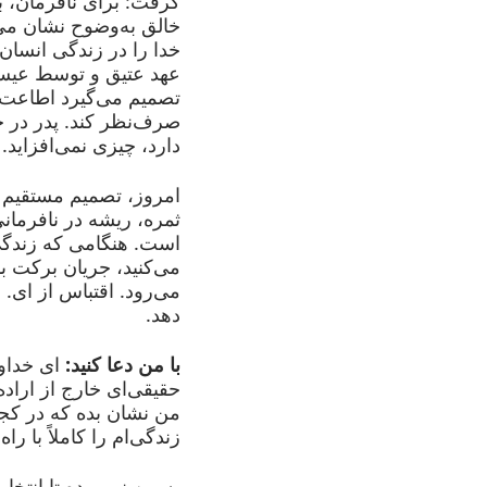
گرفت: برای نافرمان، ب
خالق به‌وضوح نشان می‌
خدا را در زندگی انسان
عهد عتیق و توسط عیسی
تصمیم می‌گیرد اطاعت ن
صرف‌نظر کند. پدر در ج
دارد، چیزی نمی‌افزاید.
امروز، تصمیم مستقیم 
ثمره، ریشه در نافرمان
است. هنگامی که زندگی 
می‌کنید، جریان برکت 
می‌رود. اقتباس از ای. 
دهد.
با من دعا کنید:
ای خداون
حقیقی‌ای خارج از اراده
من نشان بده که در کجا 
زندگی‌ام را کاملاً با را
به من نیرو بده تا انتخا