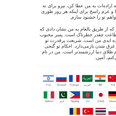
اراده‌ات به من عطا کن، نیرو برای نه
یا و عزم راسخ برای اینکه هر روز طوری
واهم تو را خشنود سازم.
ه از طریق بالعام به من نشان دادی که
طاعت چقدر خطرناک است. پسر محبوب
نده ابدی من است. شریعت پرقدرت تو
غرق شدن بازمی‌دارد. احکام تو گنجی
 طلای دنیا ارزشمندتر است. من در نام
کنم، آمین.
中文
हिंदी
العربية
Français
Русский
עברית
Deuts
日本語
বাংলা
Tagalog
اُردو
Italiano