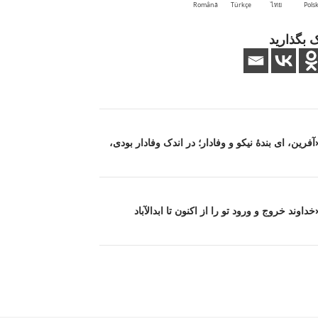
Română
Türkçe
ไทย
Polsk
 بگذارید
رین، ای بندهٔ نیکو و وفادار؛ در اندک وفادار بودی،
وند خروج و ورود تو را از اکنون تا ابدالآباد