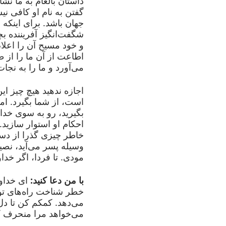
داستان بالعام به ما ن
گفتن به نام او کافی ن
جهان باشد. برای اینکه د
شگفت‌انگیز آفریننده ب
و خود مسیح آن را اعلام 
اطاعت از آن ما را از
می‌آورد و ما را به نجا
اجازه ندهید هیچ چیز این
است، از شما بگیرد. امر
بگیرید، رو به سوی خداو
احکام او استوار سازید.
خاطر چیزی گذرا از دست
وسیله پسر می‌آید، نصیب
مودی. تا فردا، اگر خداو
با من دعا کنید:
ای خداون
خطر شناخت راه‌های تو ا
می‌دهد. کمکم کن تا دل 
می‌خواهد مرا منحرف ک