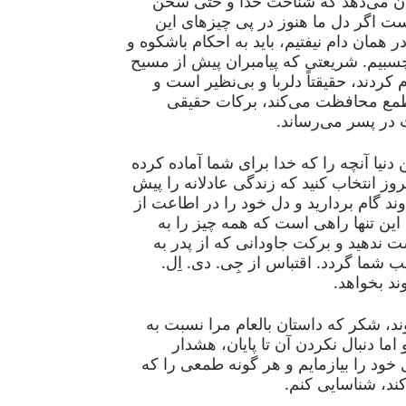
شان می‌دهد که شناخت خدا و حتی سخن
یست اگر دل ما هنوز در پی چیزهای این
ر همان دام نیفتیم، باید به احکام باشکوه و
چسبیم. شریعتی که پیامبران پیش از مسیح
کردند، حقیقتاً دلربا و بی‌نظیر است و
 طمع محافظت می‌کند، برکات حقیقی
ت در پسر می‌رساند.
 دنیا آنچه را که خدا برای شما آماده کرده
وز انتخاب کنید که زندگی عادلانه را پیش
ند گام بردارید و دل خود را در اطاعت از
 این تنها راهی است که همه چیز را به
 ندهید و برکت جاودانی که از پدر به
 شما گردد. اقتباس از جِی. دی. اِل.
ند بخواهد.
د، شکر که داستان بالعام مرا نسبت به
ما دنبال نکردن آن تا پایان، هشدار
خود را بیازمایم و هر گونه طمعی را که
ند، شناسایی کنم.