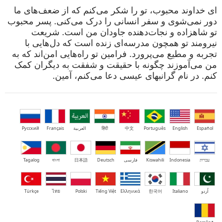
ای خداوند محبوب، تو را شکر می‌کنم که از ضعف‌های ما
دور نمی‌شوی و سفر انسانی را درک می‌کنی. پسر محبوب
تو شاهزاده و نجات‌دهنده جاودان من است. شریعت
نیرومند تو همچون مدرسه‌ای زنده است که دل‌هایی با
تجربه و مطیع می‌پرورد. فرامین تو راه‌هایی امن‌اند که به
من می‌آموزند چگونه با حقیقت و شفقت به دیگران کمک
کنم. در نام گرانبهای عیسی دعا می‌کنم، آمین.
Español
English
Português
中文
हिंदी
العربية
Français
Русский
עברית
Indonesia
Kiswahili
فارسی
Deutsch
日本語
বাংলা
Tagalog
اُردو
Italiano
한국어
Ελληνικά
Tiếng Việt
Polski
ไทย
Türkçe