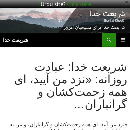
Urdu site?
Click here!
X
ج
شریعت خدا
رفتن
فهرست
به
اصلی
نوشته‌ها
شریعت خدا: عبادت
روزانه: «نزد من آیید، ای
همه زحمت‌کشان و
گرانباران…
«نزد من آیید، ای همه زحمت‌کشان و گرانباران، و من به