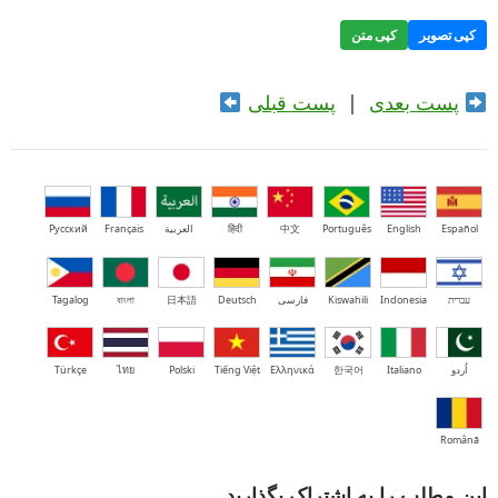
کپی تصویر
کپی متن
پست بعدی
|
پست قبلی
Español
English
Português
中文
हिंदी
العربية
Français
Русский
עברית
Indonesia
Kiswahili
فارسی
Deutsch
日本語
বাংলা
Tagalog
اُردو
Italiano
한국어
Ελληνικά
Tiếng Việt
Polski
ไทย
Türkçe
Română
این مطلب را به اشتراک بگذارید