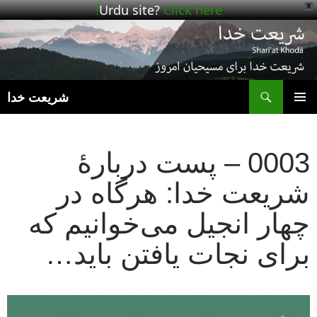
Urdu site?
Click here!
X
ج
شریعت خدا
رفتن
فهرست
به
اصلی
نوشته‌ها
0003 – پست دربارهٔ
شریعت خدا: هرگاه در
چهار انجیل می‌خوانیم که
برای نجات یافتن باید…