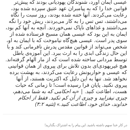
عیسی ایمان آورد، شنوندگان یهودیانی بودند که پیش‌تر
قوانین خدا را که به پیامبران عهد عتیق سپرده شده بود،
رعایت می‌کردند. آنها ختنه شده بودند، روز سبت را نگاه
می‌داشتند، تس تس را به کار می‌بردند، ریش خود را نگه
می‌داشتند و غذاهای ناپاک نمی‌خوردند. آنچه به آنها کم بود،
ایمان به این بود که عیسی همان مسیح فرستاده شده از
سوی پدر است. عیسی هیچ‌گاه نیاموخت که با ایمان به او،
شخص می‌تواند از قوانین مقدس پدرش نافرمانی کند و با
این حال زندگی ابدی را به ارث ببرد. این آموزه‌ی باطل
توسط مردانی ساخته شده است که از مار الهام گرفته‌اند.
هیچ غیریهودی‌ای بدون تلاش برای پیروی از همان قوانینی
که عیسی و حواریونش رعایت می‌کردند، به بهشت برده
نخواهد شد. تنها به این دلیل که اکثریت هستند، از آنها
پیروی نکنید. پایان فرا رسیده است! تا زمانی که حیات
هست، اطاعت کنید. |
«به احکامی که به شما می‌دهم،
چیزی نیفزایید و چیزی از آن کم نکنید. فقط از احکام
خداوند، خدای خود، اطاعت کنید.» (تثنیه ۴:۲)
در کار خدا سهم داشته باشید. این پیام را به اشتراک بگذارید!