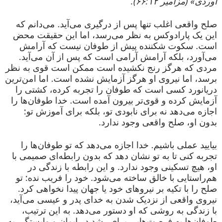
آوردی» (مزامیر ۶۶:۱۲).
صلح واقعی اغلب تنها پس از درگیری می‌آید. می‌دانم که
این یک پارادوکس به نظر می‌رسد، اما این حقیقت محض
است. سکوت شکننده پیش از طوفان نیست که آرامش
می‌آورد، بلکه آرامش آرامی است که پس از آن می‌آید.
مردی که هرگز رنج نکشیده است ممکن است قوی به نظر
برسد، اما نیروی او هرگز آزمایش نشده است. اما امن‌ترین
دریانورد کسی است که طوفان را تجربه کرده، کشتی را
آزمایش کرده و قوی‌تر بیرون آمده است. خدا طوفان‌ها را
اجازه می‌دهد نه برای نابودی تو، بلکه برای آموزش تو:
بدون او، صلح واقعی وجود ندارد.
بیایید عملی باشیم. خدا اجازه می‌دهد که تو طوفان‌ها را
تجربه کنی تا به تو نشان دهد که بدون رابطه‌ای صمیمی با
او، هیچ تسکینی وجود ندارد. و این رابطه با زندگی در
هم‌راستایی با خالق ساخته می‌شود. خود را فریب نده: تو
صلح را با تکیه بر نیروهای خود یا جهان پیدا نخواهی کرد.
نیروی واقعی از نزدیک شدن به خدای پدر و عیسی می‌آید،
با زندگی به روشی که او دستور می‌دهد. به این ترتیب،
طوفان‌ها به فرصت‌هایی برای رشد در ایمان و وابستگی به