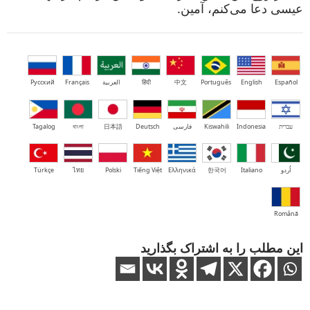
عیسی دعا می‌کنم، آمین.
Español
English
Português
中文
हिंदी
العربية
Français
Русский
עברית
Indonesia
Kiswahili
فارسی
Deutsch
日本語
বাংলা
Tagalog
اُردو
Italiano
한국어
Ελληνικά
Tiếng Việt
Polski
ไทย
Türkçe
Română
این مطلب را به اشتراک بگذارید