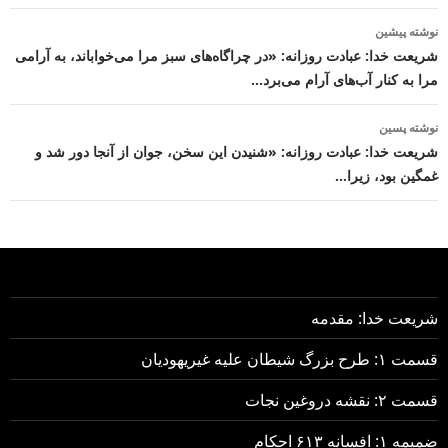
ناوبری
نوشته پیشین
نوشته
شریعت خدا: عبادت روزانه: «در چراگاه‌های سبز مرا می‌خواباند، به آرامی
مرا به کنار آب‌های آرام می‌برد…
نوشته پسین
شریعت خدا: عبادت روزانه: «شنیدن این سخن، جوان از آنجا دور شد و
غمگین بود، زیرا…
شریعت خدا: مقدمه
قسمت ۱: طرح بزرگ شیطان علیه غیریهودیان
قسمت ۲: نقشه دروغین نجات
ضمیمه ۱: افسانه ۶۱۳ احکام