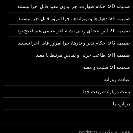
ضمیمه ۸D: احکام طهارت، چرا بدون معبد قابل اجرا نیستند
ضمیمه ۸E: دهیک‌ها و نوبرانه‌ها، چرا امروز قابل اجرا نیستند
ضمیمه ۸F: آیین عشای ربانی، شام آخرِ عیسی عید فِصَح بود
ضمیمه ۸G: احکام نذیر و نذرها، چرا امروز قابل اجرا نیستند
ضمیمه ۸H: اطاعت جزئی و نمادینِ مرتبط با معبد
ضمیمه ۸I: صلیب و معبد
عبادت روزانه
پست دربارهٔ شریعت خدا
درباره ما
با افتخار نیرو گرفته از WordPress