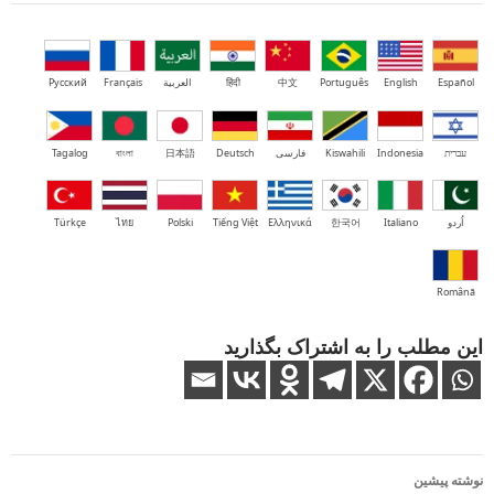
Español
English
Português
中文
हिंदी
العربية
Français
Русский
עברית
Indonesia
Kiswahili
فارسی
Deutsch
日本語
বাংলা
Tagalog
اُردو
Italiano
한국어
Ελληνικά
Tiếng Việt
Polski
ไทย
Türkçe
Română
این مطلب را به اشتراک بگذارید
ناوبری
نوشته پیشین