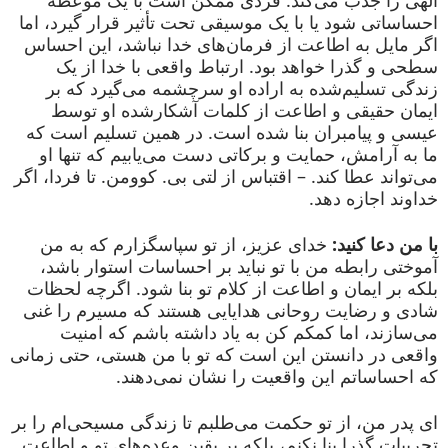
الهی را جذب می‌کند. فردی ممکن است با یک موعظه
احساساتی شود یا با یک موسیقی تحت تأثیر قرار گیرد، اما
اگر مایل به اطاعت از فرمان‌های خدا نباشد، این احساس
سطحی و گذرا خواهد بود. ارتباط واقعی با خدا از یک
زندگی تسلیم‌شده به اراده او سرچشمه می‌گیرد که بر
ایمان حقیقی و اطاعت از کلمات آشکارشده او توسط
عیسی و پیامبران بنا شده است. در همین تسلیم است که
ما به آرامش، حمایت و برکاتی دست می‌یابیم که تنها او
می‌تواند عطا کند. – اقتباس از لتی بی. کوومن. تا فردا، اگر
خداوند اجازه دهد.
با من دعا کنید:
خدای عزیز، از تو سپاسگزارم که به من
آموختی رابطه من با تو نباید بر احساسات استوار باشد،
بلکه بر ایمان و اطاعت از کلام تو بنا شود. اگرچه لحظات
شادی و رضایت روحانی هدایایی هستند که مسیرم را غنی
می‌سازند، اما کمکم کن به یاد داشته باشم که امنیت
واقعی در دانستن این است که تو با من هستی، حتی زمانی
که احساساتم این واقعیت را نشان نمی‌دهند.
ای پدر من، از تو حکمت می‌طلبم تا زندگی مسیحی‌ام را بر
تجربیات گذرا بنا نکنم، بلکه بر یقین وعده‌های تو و اطاعت