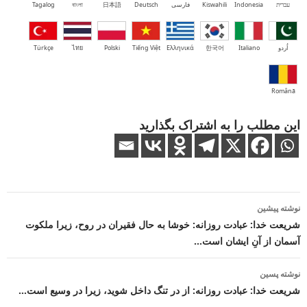
עברית
Indonesia
Kiswahili
فارسی
Deutsch
日本語
বাংলা
Tagalog
اُردو
Italiano
한국어
Ελληνικά
Tiếng Việt
Polski
ไทย
Türkçe
Română
این مطلب را به اشتراک بگذارید
ناوبری
نوشته پیشین
نوشته
شریعت خدا: عبادت روزانه: خوشا به حال فقیران در روح، زیرا ملکوت
آسمان از آنِ ایشان است…
نوشته پسین
شریعت خدا: عبادت روزانه: از در تنگ داخل شوید، زیرا در وسیع است…