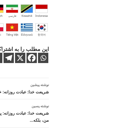
Indonesia
Kiswahili
فارسی
ch
i
Tiếng Việt
Ελληνικά
한국어
این مطلب را به اشتراک
ناوبری
نوشته پیشین
نوشته
شریعت خدا: عبادت روزانه: خد
نوشته پسین
شریعت خدا: عبادت روزانه: پدر
من، بلکه…