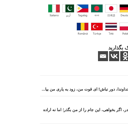
Deuts
日本語
বাংলা
Tagalog
اُردو
Italiano
Română
Türkçe
ไทย
Polsk
 بگذارید
اوندا، دور نباش! ای قوت من، زود به یاری من بیا…
، اگر بخواهی، این جام را از من بگذر؛ اما نه اراده