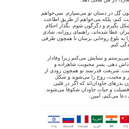
ون گِل در دستان تو می‌سپارم. نمی‌خواهم
ومت کنم، بلکه می‌خواهم از طریق اطاعت
ل بگیرم و دگرگون شوم. بگذار احکام
ان عطا شده‌اند، راهنمای روزانه، شادی
ا به بلوغ روحانی برسان تا همچون ظرفی
گی کنم.
ی‌پرستم و ستایش می‌کنم زیرا وفادار
اداش دهی. پسر محبوبت شاهزاده و
ست. شریعت قدرتمند تو همچون رودی از
 و محبت، روح را می‌شوید و شکل
 بذرهای جاودان‌اند که اگر در قلبی
فضیلت و حیات جاودان شکوفا می‌شوند.
دعا می‌کنم، آمین.
中文
हिंदी
العربية
Français
Русский
עברית