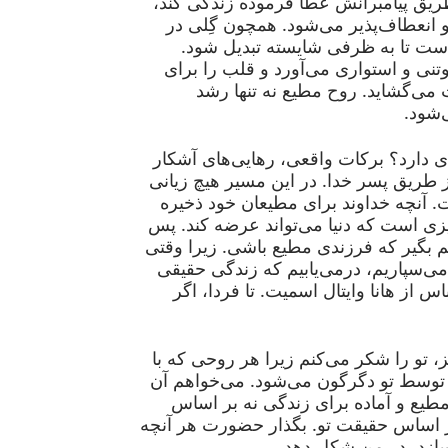
ریق پیامبرانش عطا فرموده زندگی کند،
و انعطاف‌پذیر می‌شود. همچون گِلی در
 است تا به ظرفی شایسته تبدیل شود.
ی و استواری می‌آورد و قلب را برای
ی‌گشاید. روح مطیع نه تنها رشد
‌شود.
ی دارد؟ برکات واقعی، رهایی‌های آشکار
از طریق پسر خدا. در این مسیر هیچ زیانی
نچه خداوند برای مطیعان خود ذخیره
یزی است که دنیا می‌تواند عرضه کند. پس
م بگیر که فرزندی مطیع باشی. زیرا وقتی
 می‌سپاریم، درمی‌یابیم که زندگی حقیقی
اس از هانا وایتال اسمیت. تا فردا، اگر
، تو را شکر می‌کنم زیرا هر روحی که با
 توسط تو دگرگون می‌شود. می‌خواهم آن
طیع و آماده برای زندگی نه بر اساس
 اساس حقیقت تو. بگذار حضورت هر آنچه
سازد، در من شکل دهد.