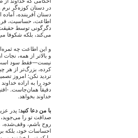
احکامی که خداوند از ط
در دستان کوزه‌گر نرم 
دستان آفریننده، آماده
اطاعت، حساسیت، فروتن
دگرگونی توسط حقیقت م
می‌کند، بلکه شکوفا می
و این اطاعت چه ثمره‌ا
و بالاتر از همه، نجات 
نیست—فقط سود است. آ
کرده، بزرگ‌تر از هر چ
تردید نکن: امروز تصمی
خود را به اراده خداوند
دقیقاً همان‌جاست. -اقتب
خداوند بخواهد.
با من دعا کنید:
پدر عزیز
صداقت تو را می‌جوید،
روح باشم، وقف‌شده، م
احساسات خود، بلکه بر
را که تو را خشنود می‌