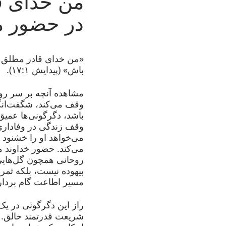
من خدای ق
در حضور م
«من خدای قادر مطلق ه
باش» (پیدایش ۱۷:۱).
مشاهده آنچه بر سر روحی
وقف می‌کند، شگفت‌انگی
باشد، دگرگونی‌ها عمیق
وقف زندگی در وفاداری ب
می‌خواهد او را خشنود 
می‌کند. حضور خداوند مد
روحانی همچون گل‌هایی
بیهوده نیست، بلکه ثم
مسیر اطاعت گام بردار
راز این دگرگونی در ی
شریعت قدرتمند خالق. ز