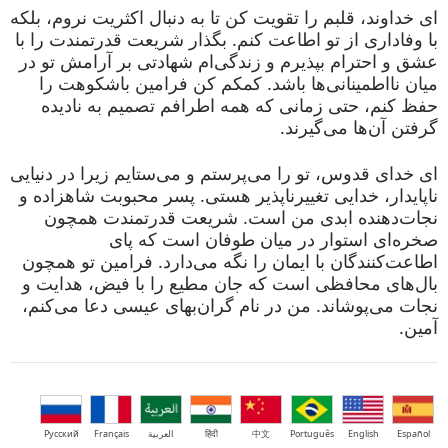
ای خداوند، قلبم را تقویت کن تا به دنبال اکثریت نروم، بلکه
با وفاداری از تو اطاعت کنم. بگذار شریعت قدرتمندت را با
عشق و احترام بپذیرم و زندگی‌ام شهادتی بر آرامش تو در
میان نااطمینانی‌ها باشد. کمکم کن فرامین باشکوهت را
حفظ کنم، حتی زمانی که همه اطرافم تصمیم به نادیده
گرفتن آن‌ها می‌گیرند.
ای خدای قدوس، تو را می‌پرستم و می‌ستایم زیرا در دنیایی
ناپایدار، خدایی تغییرناپذیر هستی. پسر محبوبت شاهزاده و
نجات‌دهنده ابدی من است. شریعت قدرتمندت همچون
صخره‌ای استوار در میان طوفان است که پای
اطاعت‌کنندگان با ایمان را نگه می‌دارد. فرامین تو همچون
بال‌های محافظی است که جان مطیع را با فیض، هدایت و
نجات می‌پوشاند. من در نام گران‌بهای عیسی دعا می‌کنم،
آمین.
Español
English
Português
中文
हिंदी
العربية
Français
Русский