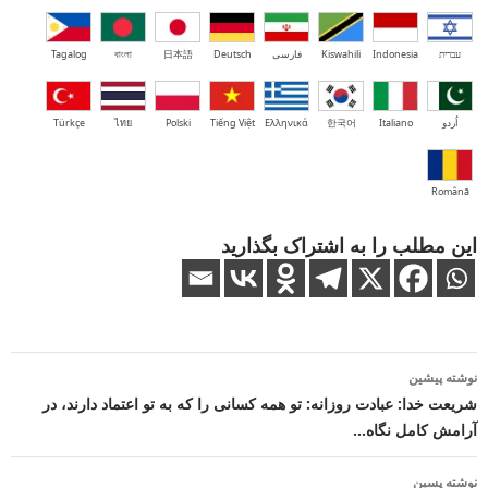
עברית
Indonesia
Kiswahili
فارسی
Deutsch
日本語
বাংলা
Tagalog
اُردو
Italiano
한국어
Ελληνικά
Tiếng Việt
Polski
ไทย
Türkçe
Română
این مطلب را به اشتراک بگذارید
ناوبری
نوشته پیشین
نوشته
شریعت خدا: عبادت روزانه: تو همه کسانی را که به تو اعتماد دارند، در
آرامش کامل نگاه…
نوشته پسین