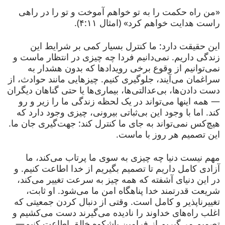
«من راه حکمت را به تو خواهم آموخت و تو را در راهی
راست هدایت خواهم کرد» (امثال ۴:۱۱).
این حقیقت دارد: ما کنترل بسیار کمی بر شرایط این
زندگی داریم. نمی‌دانیم فردا چه چیزی در انتظار ماست و
نمی‌توانیم از وقوع برخی رویدادها که بدون هشدار به
سراغمان می‌آیند، جلوگیری کنیم. چیزهایی مانند حوادث، از
دست دادن‌ها، بی‌عدالتی‌ها، بیماری‌ها یا حتی گناهان دیگران
— همه اینها می‌تواند در یک لحظه زندگی ما را زیر و رو
کند. اما با وجود این بی‌ثباتی بیرونی، چیزی وجود دارد که
هیچ‌کس نمی‌تواند به جای ما کنترل کند: جهت‌گیری جان ما.
این تصمیم هر روز با ماست.
مهم نیست دنیا چه چیزی به سوی ما پرتاب می‌کند، ما
آزادی کامل داریم تا تصمیم بگیریم از خدا اطاعت کنیم. و
در این دنیای آشفته که همه چیز به سرعت تغییر می‌کند،
شریعت قدرتمند خدا پناهگاه امن ما می‌شود. او ثابت،
تغییرناپذیر و کامل است. وقتی از دنبال کردن جمعیتی که
اغلب راه‌های خداوند را نادیده می‌گیرند دست می‌کشیم و
تصمیم می‌گیریم از فرامین باشکوه خالق اطاعت کنیم—