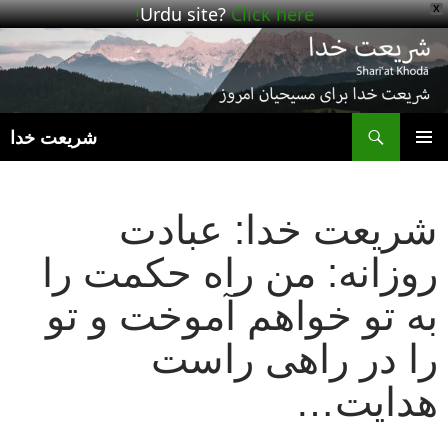
Urdu site?
Click here!
X
ج
شریعت خدا
رفتن
فهرست
به
اصلی
نوشته‌ها
شریعت خدا: عبادت
روزانه: من راه حکمت را
به تو خواهم آموخت و تو
را در راهی راست
هدایت…