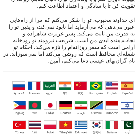
تقویت کن تا با سادگی و اعتماد اطاعت کنم.
ای خداوند محبوب، تو را شکر می‌کنم که مرا از راه‌هایی
عبور می‌دهی که می‌آزماید اما نابود نمی‌کند، و یقین تو را
به قدرت من ثابت می‌کند. پسر عزیزت شاهزاده و
نجات‌دهنده ابدی من است. شریعت نیرومند تو رودخانه
آرامی است که سفر روزانه‌ام را تازه می‌کند. احکام تو
شعله‌ای محافظ است که روشن می‌کند اما نمی‌سوزاند. در
نام گران‌بهای عیسی دعا می‌کنم، آمین.
Español
English
Português
中文
हिंदी
العربية
Français
Русский
עברית
Indonesia
Kiswahili
فارسی
Deutsch
日本語
বাংলা
Tagalog
اُردو
Italiano
한국어
Ελληνικά
Tiếng Việt
Polski
ไทย
Türkçe