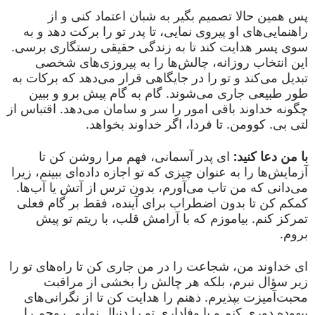
پس همین حالا تصمیم بگیر به شبان اعتماد کنی و از
راهنمایی‌های او پیروی نمایی، تا پدر تو را برکت دهد و به
سوی پسر هدایت کند تا به زندگی حقیقی رستگاری برسی.
این انتخاب روزانه، چالش‌ها را به پیروزی‌های شخصی
تبدیل می‌کند و تو را در جایگاهی قرار می‌دهد که برکات به
طور طبیعی جاری می‌شوند. گام به گام پیش برو و ببین
چگونه خداوند باقی امور را سر و سامان می‌دهد. اقتباس از
لتی بی. کوومن. تا فردا، اگر خداوند بخواهد.
با من دعا کنید:
ای پدر آسمانی، فهم مرا روشن کن تا
آزمایش‌ها را به عنوان چیزی که تو اجازه داده‌ای ببینم، زیرا
می‌دانی که من تاب می‌آورم، بدون ترس از آتش یا آب‌ها.
کمکم کن تا بدون اضطراب برای آینده، فقط بر گام فعلی
تمرکز کنم. بیاموزم که با آرامش قلب، با ریتم تو پیش
بروم.
ای خداوند من، شجاعت را در من جاری کن تا راه‌های تو را
زیر سؤال نبرم، بلکه هر چالش را بخشی از مراقبت
محبت‌آمیزت بپذیرم. ذهنم را هدایت کن تا از نگرانی‌های
بیهوده دوری کنم و با وفاداری تو را دنبال نمایم. روحم را