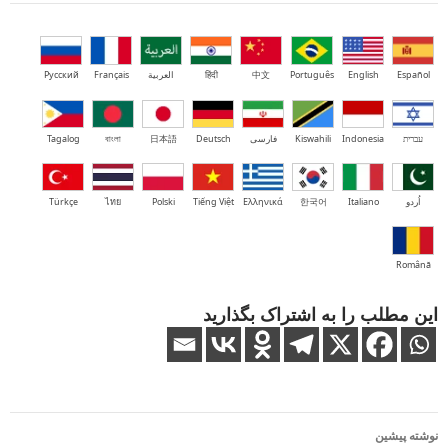
Español
English
Português
中文
हिंदी
العربية
Français
Русский
עברית
Indonesia
Kiswahili
فارسی
Deutsch
日本語
বাংলা
Tagalog
اُردو
Italiano
한국어
Ελληνικά
Tiếng Việt
Polski
ไทย
Türkçe
Română
این مطلب را به اشتراک بگذارید
ناوبری
نوشته پیشین