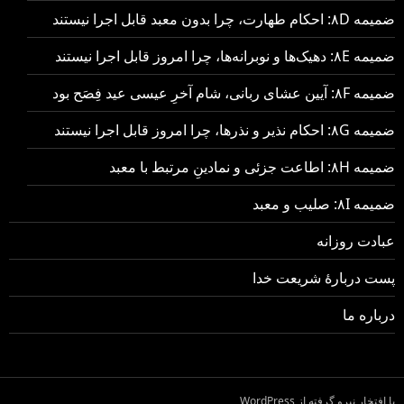
ضمیمه ۸D: احکام طهارت، چرا بدون معبد قابل اجرا نیستند
ضمیمه ۸E: دهیک‌ها و نوبرانه‌ها، چرا امروز قابل اجرا نیستند
ضمیمه ۸F: آیین عشای ربانی، شام آخرِ عیسی عید فِصَح بود
ضمیمه ۸G: احکام نذیر و نذرها، چرا امروز قابل اجرا نیستند
ضمیمه ۸H: اطاعت جزئی و نمادینِ مرتبط با معبد
ضمیمه ۸I: صلیب و معبد
عبادت روزانه
پست دربارهٔ شریعت خدا
درباره ما
با افتخار نیرو گرفته از WordPress