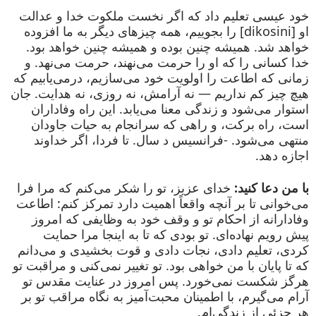
خود عیسی تعلیم داد که اگر نخست ملکوت خدا و عدالت
او [dikosini] را بجوییم، همه چیزهای دیگر به ما افزوده
خواهد شد. همیشه چنین بوده و همیشه چنین خواهد بود.
خدا کسانی را که او را حرمت می‌نهند، حرمت می‌نهد. و
زمانی که اطاعت را اولویت خود می‌سازیم، درمی‌یابیم که
هیچ چیز کم نداریم — نه آرامش، نه روزی، نه هدایت. جان
استوار می‌شود و زندگی معنا می‌یابد. این راه وفاداران
است، راه برکت، و راهی که سرانجام به حیات جاودان
منتهی می‌شود. -فرانسیس د سال. تا فردا، اگر خداوند
اجازه دهد.
با من دعا کنید:
خدای عزیز، تو را شکر می‌کنم که مرا فرا
می‌خوانی تا بر آنچه واقعاً اهمیت دارد تمرکز کنم: اطاعت
وفادارانه از احکام تو و وقف خود به وظایفی که امروز
پیش رویم نهاده‌ای. تو بودی که تا به اینجا مرا حمایت
کردی، تعلیم دادی، نجات دادی و قوت بخشیدی و می‌دانم
که تا پایان با من خواهی بود. تو تغییر نمی‌کنی و مراقبت تو
هرگز شکست نمی‌خورد. پس امروز در عنایت مقدس تو
آرام می‌گیرم، با اطمینان محبت‌آمیز به نگاه مراقب تو بر
هر جزئی از زندگی‌ام.