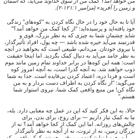
من خواهد آمد؟ کمک من از سوی خداوند می‌آید، که آسمان
و زمین را آفرید» (مزامیر ۱۲۱:۱-۲).
آیا تا به حال خود را در حال نگاه کردن به “کوه‌های” زندگی
خود یافته‌اید و پرسیده‌اید: “از کجا کمک من خواهد آمد؟”
شاید چشمان شما به چیزی که به نظر بزرگ، قوی و
قدرتمند می‌آید خیره شده باشد — چه پول، افراد تأثیرگذار،
یا نیروی خودتان. می‌دانم، طبیعی است که بخواهید در آنچه
به نظر جامد می‌آید به دنبال کمک بگردید. اما اینجا حقیقت
است: همه این کوه‌ها در برابر خداوند تمام زمین مانند موم
ذوب خواهند شد. به آنچه گذرا است، به آنچه امروز کوه
است و فردا دره، اعتماد کردن بی‌فایده است. خدا به شما
می‌گوید: “از نگاه کردن به اطراف دست بردار و به من
نگاه کن! من منبع واقعی کمک شما، نیروی استوار شما
هستم.”
حالا، به این فکر کنید که این در عمل چه معنایی دارد. بله،
ما به کمک نیاز داریم — برای روح، برای بدن، برای
چالش‌های روزانه. اما این کمک از کجا خواهد آمد؟ نه از
بزرگان زمین، نه از ثروت، نه از آنچه به نظر تأثیرگذار
می‌آید. همه اینها شکننده و موقتی هستند. کمک واقعی، که