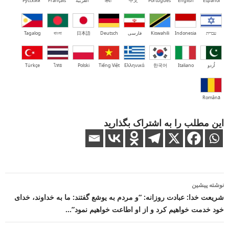
Español
English
Português
中文
हिंदी
العربية
Français
Русский
עברית
Indonesia
Kiswahili
فارسی
Deutsch
日本語
বাংলা
Tagalog
اُردو
Italiano
한국어
Ελληνικά
Tiếng Việt
Polski
ไทย
Türkçe
Română
این مطلب را به اشتراک بگذارید
ناوبری
نوشته پیشین
نوشته
شریعت خدا: عبادت روزانه: “و مردم به یوشع گفتند: ما به خداوند، خدای
خود خدمت خواهیم کرد و از او اطاعت خواهیم نمود”…