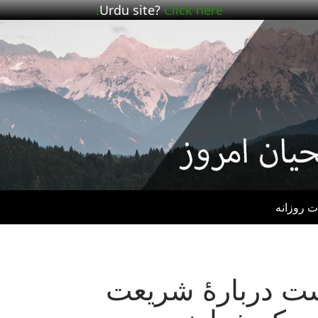
Urdu site?
Click here!
ت روزانه
– پست دربارهٔ شریعت