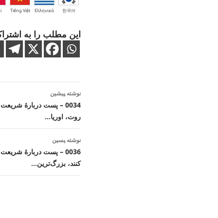
i
Tiếng Việt
Ελληνικά
한국어
این مطلب را به اشتراک
ناوبری
نوشته پیشین
نوشته
0034 – پست دربارهٔ شریعت
روت، اوریا…
نوشته پسین
0036 – پست دربارهٔ شریع
کنند، بزرگ‌ترین…