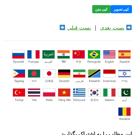
کپی تصویر
کپی متن
پست بعدی
|
پست قبلی
Español
English
Português
中文
हिंदी
العربية
Français
Русский
עברית
Indonesia
Kiswahili
فارسی
Deutsch
日本語
বাংলা
Tagalog
اُردو
Italiano
한국어
Ελληνικά
Tiếng Việt
Polski
ไทย
Türkçe
Română
این مطلب را به اشتراک بگذارید