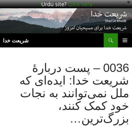
Urdu site?
Click here!
X
ج
شریعت خدا
رفتن
فهرست
به
اصلی
نوشته‌ها
0036 – پست دربارهٔ
شریعت خدا: ایده‌ای که
ملل نمی‌توانند به نجات
خود کمک کنند،
بزرگ‌ترین…