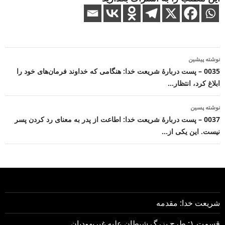
ناوبری
نوشته پیشین
نوشته
0035 – پست دربارهٔ شریعت خدا: هنگامی که خداوند فرمان‌های خود را
ابلاغ کرد، انتظار…
نوشته پسین
0037 – پست دربارهٔ شریعت خدا: اطاعت از پدر به معنای رد کردن پسر
نیست. این یکی از…
شریعت خدا: مقدمه
قسمت ۱: طرح بزرگ شیطان علیه غیریهودیان