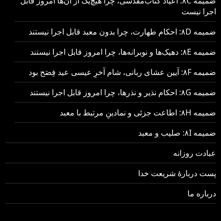
ضمیمه ۸C: اعیاد کتاب‌مقدسی، چرا هیچ‌یک از آن‌ها امروز قابل
اجرا نیست
ضمیمه ۸D: احکام طهارت، چرا بدون معبد قابل اجرا نیستند
ضمیمه ۸E: دهیک‌ها و نوبرانه‌ها، چرا امروز قابل اجرا نیستند
ضمیمه ۸F: آیین عشای ربانی، شام آخرِ عیسی عید فِصَح بود
ضمیمه ۸G: احکام نذیر و نذرها، چرا امروز قابل اجرا نیستند
ضمیمه ۸H: اطاعت جزئی و نمادینِ مرتبط با معبد
ضمیمه ۸I: صلیب و معبد
عبادت روزانه
پست دربارهٔ شریعت خدا
درباره ما