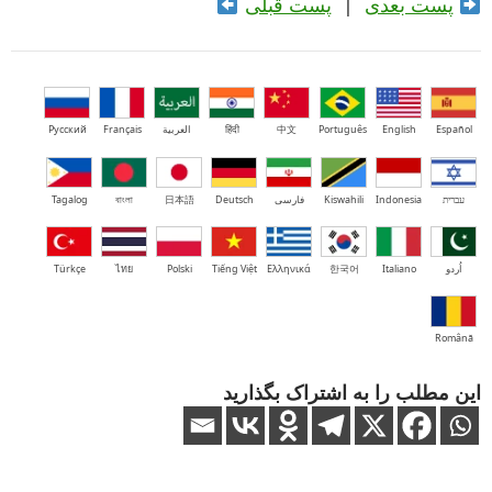
پست بعدی
|
پست قبلی
Español
English
Português
中文
हिंदी
العربية
Français
Русский
עברית
Indonesia
Kiswahili
فارسی
Deutsch
日本語
বাংলা
Tagalog
اُردو
Italiano
한국어
Ελληνικά
Tiếng Việt
Polski
ไทย
Türkçe
Română
این مطلب را به اشتراک بگذارید