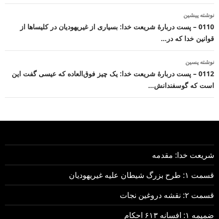
ناوبری
نوشته پیشین
نوشته
0110 – پست دربارهٔ شریعت خدا: بسیاری از غیریهودیان در کلیساها از
قوانین خدا که در…
نوشته پسین
0112 – پست دربارهٔ شریعت خدا: یک چیز فوق‌العاده که عیسی گفت این
است که گوسفندانش…
شریعت خدا: مقدمه
قسمت ۱: طرح بزرگ شیطان علیه غیریهودیان
قسمت ۲: نقشه دروغین نجات
ضمیمه ۱: افسانه ۶۱۳ احکام