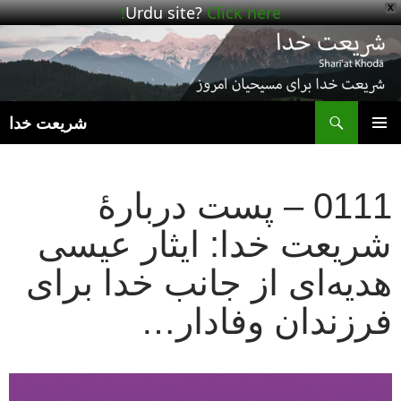
Urdu site?
Click here!
X
ج
شریعت خدا
رفتن
فهرست
به
اصلی
نوشته‌ها
0111 – پست دربارهٔ
شریعت خدا: ایثار عیسی
هدیه‌ای از جانب خدا برای
فرزندان وفادار…