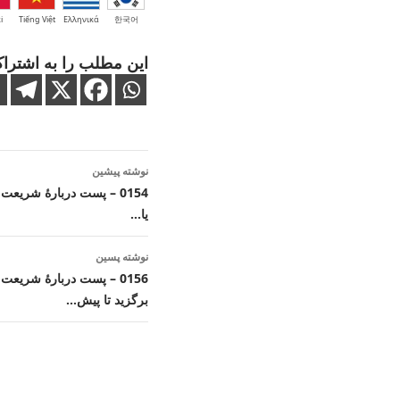
i
Tiếng Việt
Ελληνικά
한국어
این مطلب را به اشتراک
ناوبری
نوشته پیشین
نوشته
0154 – پست دربارهٔ شریعت
یا…
نوشته پسین
0156 – پست دربارهٔ شری
برگزید تا پیش…