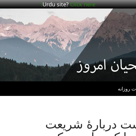
Urdu site?
Click here!
ت روزانه
– پست دربارهٔ شریعت