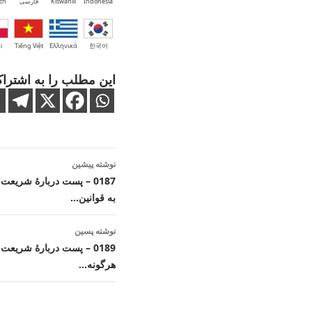
Indonesia
Kiswahili
فارسی
ch
i
Tiếng Việt
Ελληνικά
한국어
این مطلب را به اشتراک
ناوبری
نوشته پیشین
نوشته
0187 – پست دربارهٔ شریع
به قوانین…
نوشته پسین
0189 – پست دربارهٔ شریعت
هرگونه…