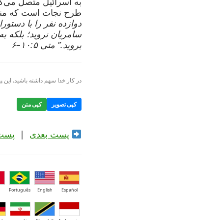
به اسرائیل متصل می‌ک
طرح نجات است که من
دوازده نفر را با دستورا
سامریان نروید؛ بلکه 
بروید.” متی ۱۰:۵–۶
در کار خدا سهم داشته باشید. این پی
کپی تصویر
کپی متن
پست بعدی
|
پست
Português
English
Español