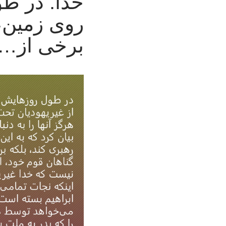
خدا: در ط
روی زمین،
برخی از…