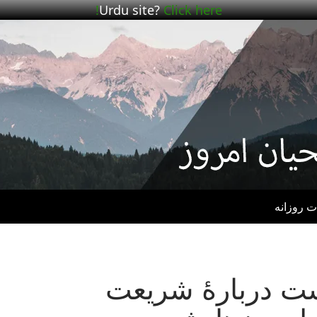
Urdu site?
Click here!
ت روزانه
– پست دربارهٔ شریعت