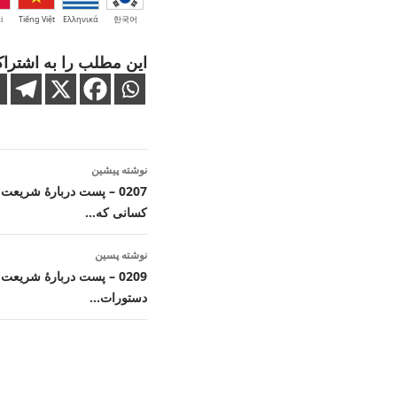
i
Tiếng Việt
Ελληνικά
한국어
این مطلب را به اشتراک
ناوبری
نوشته پیشین
نوشته
0207 – پست دربارهٔ شریعت
کسانی که…
نوشته پسین
0209 – پست دربارهٔ شری
دستورات…