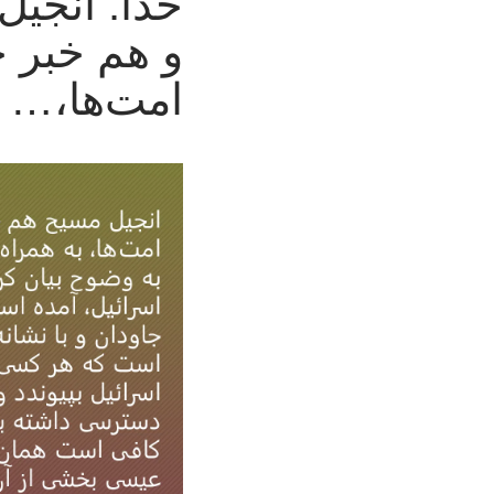
خدا: انجیل
و هم خبر خ
امت‌ها،…