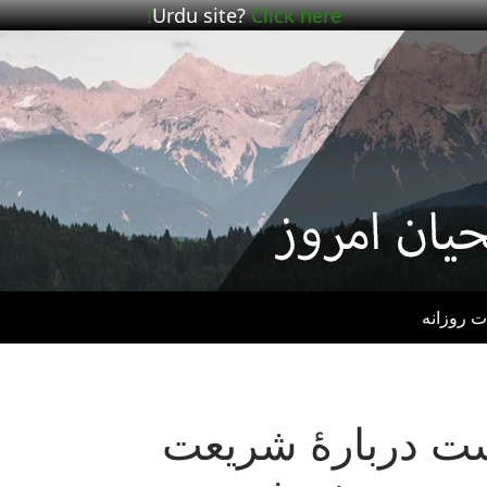
Urdu site?
Click here!
ت روزانه
– پست دربارهٔ شریعت