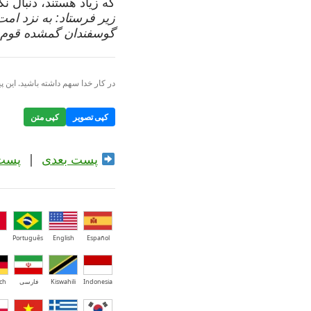
که زیاد هستند، دنبال نک
زیر فرستاد: به نزد امت‌
گوسفندان گمشده قوم اسرائ
در کار خدا سهم داشته باشید. این پی
کپی تصویر
کپی متن
پست بعدی
|
پست
Português
English
Español
Indonesia
Kiswahili
فارسی
ch