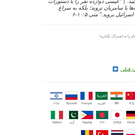
نید. |
“عیسی دوازده نفر را با دستورات
ها یا سامریان نروید؛ بلکه به سراغ
یل بروید.” متی ۱۰:۵-۶
ام را به اشتراک بگذارید!
 قبلی
中文
हिंदी
العربية
Français
Русский
עברית
Deuts
日本語
বাংলা
Tagalog
اُردو
Italiano