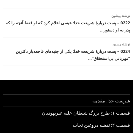
ناوبری
نوشته پیشین
نوشته
0222 – پست دربارهٔ شریعت خدا: عیسی اعلام کرد که او فقط آنچه را که
پدر به او دستور…
نوشته پسین
0224 – پست دربارهٔ شریعت خدا: یکی از جنبه‌های فاجعه‌بار دکترین
“مهربانی بی‌استحقاق”…
شریعت خدا: مقدمه
قسمت ۱: طرح بزرگ شیطان علیه غیریهودیان
قسمت ۲: نقشه دروغین نجات