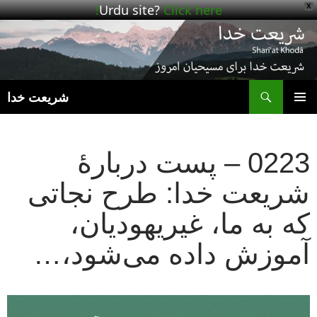
Urdu site?
Click here!
X
ج
شریعت خدا
رفتن
فهرست
به
اصلی
نوشته‌ها
0223 – پست دربارهٔ
شریعت خدا: طرح نجاتی
که به ما، غیریهودیان،
آموزش داده می‌شود،…