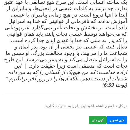
یک ساخته انسانی است. این طرح هیچ تطابقی با عهد عتیق
ندارد، چه برسد به کلمات عیسی در انجیل‌ها، و بنابراین از
ابتدا تا انتها دروغ است. در هیچ زمانی پیامبران یا عیسی
آموزش ندادند که نافرمانی از قوانینی که خدا به اسرائیل
داده است، بر بخشش و نجات تأثیر نمی‌گذارد. غیریهودیانی
که می‌خواهند توسط عیسی نجات یابند، باید همان قوانینی
را که پدر به ملتی که خدا با عهدی ابدی جدا کرده است،
دنبال کنند، که عیسی نیز بخشی از آن بود. پدر ایمان و
شجاعت ما را می‌بیند، با وجود مخالفت بزرگ. او سپس ما
را به اسرائیل متصل می‌کند و به پسر می‌فرستد. این طرح
نجات است که منطقی است زیرا حقیقت دارد. |
“این
اراده خداست: که من هیچ‌یک از کسانی را که به من داده
شده‌اند از دست ندهم، بلکه آن‌ها را در روز آخر برانگیزم.”
(یوحنا 6:39)
در کار خدا سهم داشته باشید. این پیام را به اشتراک بگذارید!
کپی تصویر
کپی متن