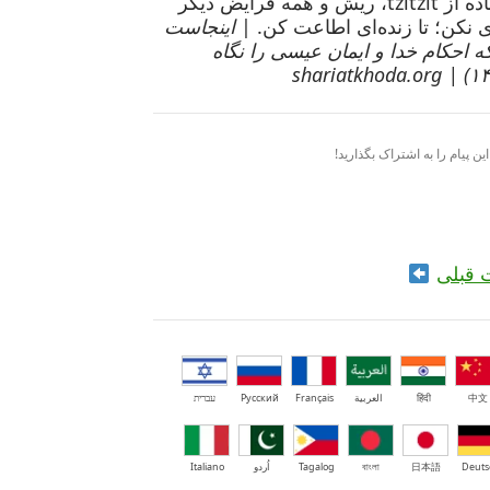
گوشت‌های حرام، استفاده از tzitzit، ریش و همه فرایض دیگر
ی نکن؛ تا زنده‌ای اطاعت کن. |
اینجاست
ه احکام خدا و ایمان عیسی را نگاه
ین پیام را به اشتراک بگذارید!
 قبلی
中文
हिंदी
العربية
Français
Русский
עברית
Deuts
日本語
বাংলা
Tagalog
اُردو
Italiano