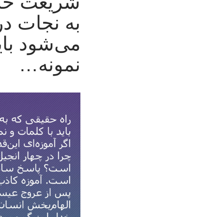
شریعت خدا
به نجات د
می‌شود بای
نمونه…