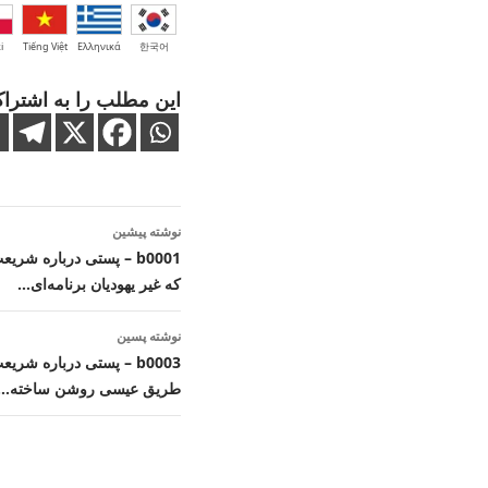
i
Tiếng Việt
Ελληνικά
한국어
این مطلب را به اشتراک
ناوبری
نوشته پیشین
نوشته
b0001 – پستی درباره ش
که غیر یهودیان برنامه‌ای…
نوشته پسین
b0003 – پستی درباره شر
طریق عیسی روشن ساخته…