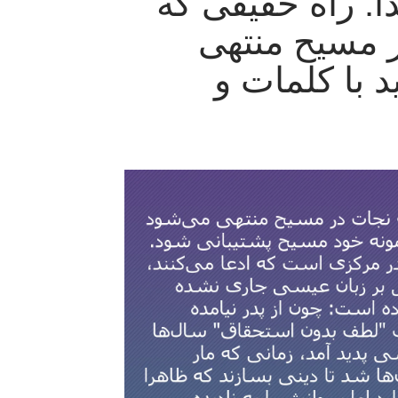
: راه حقیقی که
ر مسیح منتهی
د با کلمات و