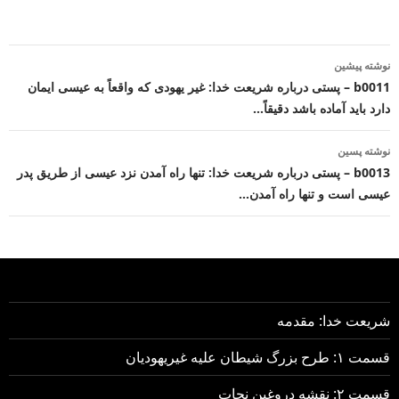
ناوبری
نوشته پیشین
نوشته
b0011 – پستی درباره شریعت خدا: غیر یهودی که واقعاً به عیسی ایمان
دارد باید آماده باشد دقیقاً…
نوشته پسین
b0013 – پستی درباره شریعت خدا: تنها راه آمدن نزد عیسی از طریق پدر
عیسی است و تنها راه آمدن…
شریعت خدا: مقدمه
قسمت ۱: طرح بزرگ شیطان علیه غیریهودیان
قسمت ۲: نقشه دروغین نجات