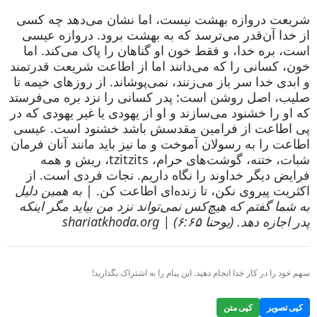
شریعت دروازه بهشت نیست، اما نشان می‌دهد چه کسی
از خدا آن‌قدر می‌ترسد که به بهشت برود. دروازه عیسی
است، بره خدا، و فقط خون او گناهان را پاک می‌کند. اما
خون، کسانی را که می‌دانند اما از اطاعت شریعت قدرتمند
و ابدی خدا سر باز می‌زنند، نمی‌پوشاند. از روزهای خیمه تا
صلیب، اصل روشن است: پدر کسانی را نزد بره می‌فرستد
که او را خشنود می‌سازند و او از یهودی یا غیر یهودی که در
پی اطاعت از فرامین مقدسش باشد خشنود است. عیسی
اطاعت را به رسولان آموخت و ما نیز باید مانند آنان فرمان
شبات، ختنه، گوشت‌های حرام، tzitzits، ریش و همه
فرایض دیگر خداوند را نگاه داریم. نجات فردی است. از
اکثریت پیروی نکن، تا زنده‌ای اطاعت کن. |
به همین دلیل
به شما گفتم که هیچ‌کس نمی‌تواند نزد من بیاید مگر اینکه
پدر اجازه دهد. (یوحنا ۶:۶۵) | shariatkhoda.org
سهم خود را در کار خدا انجام دهید. این پیام را به اشتراک بگذارید!
کپی تصویر
کپی متن