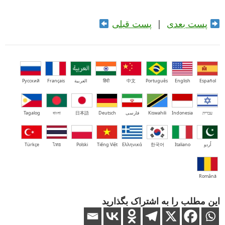
پست بعدی
|
پست قبلی
Español
English
Português
中文
हिंदी
العربية
Français
Русский
עברית
Indonesia
Kiswahili
فارسی
Deutsch
日本語
বাংলা
Tagalog
اُردو
Italiano
한국어
Ελληνικά
Tiếng Việt
Polski
ไทย
Türkçe
Română
این مطلب را به اشتراک بگذارید