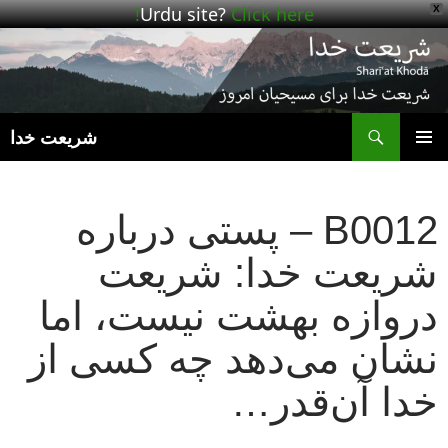
Urdu site?
Click here!
X
ج
شریعت خدا
رفتن
فهرست
به
اصلی
نوشته‌ها
B0012 – پستی درباره
شریعت خدا: شریعت
دروازه بهشت نیست، اما
نشان می‌دهد چه کسی از
خدا آن‌قدر…