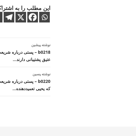
این مطلب را به اشتراک
ناوبری
نوشته پیشین
نوشته
b0218 – پستی درباره شر
عتیق پشتیبانی دارند…
نوشته پسین
b0220 – پستی درباره شر
که یحیی تعمیددهنده…