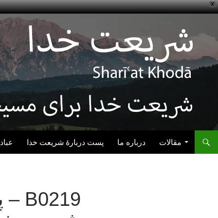
X
رفتن به نوشته‌ها
مقالات
درباره ما
پست دربارهٔ شریعت خدا
عباد
0219