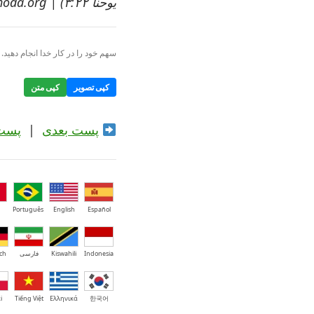
یوحنا ۳:۲۲) | shariatkhoda.org
سهم خود را در کار خدا انجام دهید. ا
کپی تصویر
کپی متن
پست بعدی
|
پست
Português
English
Español
Indonesia
Kiswahili
فارسی
ch
i
Tiếng Việt
Ελληνικά
한국어