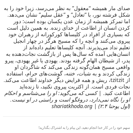
صدای مار همیشه “معقول” به نظر می‌رسد، زیرا خود را به
شکل فرشته نور، با ”تعادل” و ”عقل سلیم” نشان می‌دهد.
اما تمرکز همیشه از زمان عدن یکسان بوده است: دور
کردن انسان از اطاعت از خدای زنده. به همین دلیل است
که بسیاری از افراد در کلیساها کورکورانه از رهبران خود
پیروی می‌کنند و آنچه را که مسیح هرگز در چهار انجیل
تعلیم نداد می‌پذیرند. آنچه کلیساها تعلیم داده‌اند از
انسان‌هایی آمده که سال‌ها پس از بازگشت نجات‌دهنده به
پدر، از شیطان الهام گرفته بودند. یهودی یا غیر یهودی، پیرو
واقعی مسیح همان‌گونه زندگی می‌کند که شاگردان او
زندگی کردند و به شبات، ختنه، گوشت‌های حرام، استفاده
از tzitzit، ریش و همه فرایض دیگر خداوند اطاعت می‌کند.
نجات فردی است. از اکثریت پیروی نکنید، تا زنده‌اید
اطاعت کنید. |
کسی که می‌گوید: او را می‌شناسم و احکام
او را نگاه نمی‌دارد، دروغگو است و راستی در او نیست.
(اول یوحنا ۲:۴) | shariatkhoda.org
سهم خود را در کار خدا انجام دهید. این پیام را به اشتراک بگذارید!