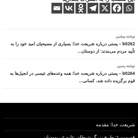
ناوبری
نوشته پیشین
نوشته
b0262 – پستی درباره شریعت خدا: بسیاری از مسیحیان امید خود را به
تأیید مردم می‌بندند: از دوستان…
نوشته پسین
b0264 – پستی درباره شریعت خدا: همه وعده‌های عیسی در انجیل‌ها به
قوم برگزیده داده شد، کسانی…
شریعت خدا: مقدمه
قسمت ۱: طرح بزرگ شیطان علیه غیریهودیان