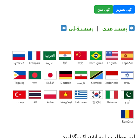
کپی تصویر
کپی متن
پست بعدی
|
پست قبلی
Español
English
Português
中文
हिंदी
العربية
Français
Русский
עברית
Indonesia
Kiswahili
فارسی
Deutsch
日本語
বাংলা
Tagalog
اُردو
Italiano
한국어
Ελληνικά
Tiếng Việt
Polski
ไทย
Türkçe
Română
این مطلب را به اشتراک بگذارید