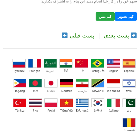
سهم خود را در کار خدا انجام دهید. این پیام را به اشتراک بگذارید!
کپی تصویر
کپی متن
پست بعدی
|
پست قبلی
Español
English
Português
中文
हिंदी
العربية
Français
Русский
עברית
Indonesia
Kiswahili
فارسی
Deutsch
日本語
বাংলা
Tagalog
اُردو
Italiano
한국어
Ελληνικά
Tiếng Việt
Polski
ไทย
Türkçe
Română