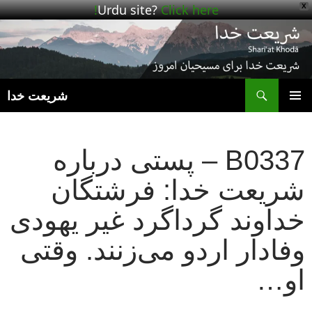
Urdu site?
Click here!
X
ج
شریعت خدا
رفتن
فهرست
به
اصلی
نوشته‌ها
B0337 – پستی درباره
شریعت خدا: فرشتگان
خداوند گرداگرد غیر یهودی
وفادار اردو می‌زنند. وقتی
او…