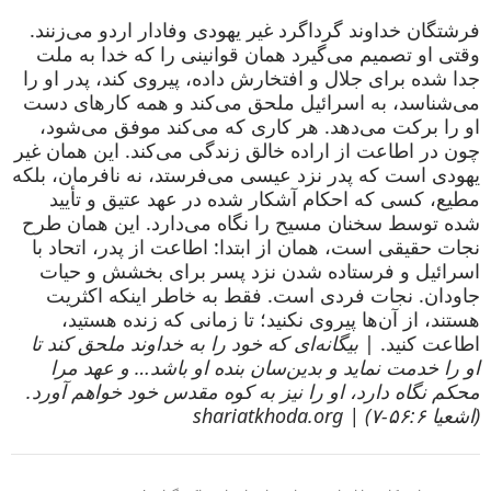
فرشتگان خداوند گرداگرد غیر یهودی وفادار اردو می‌زنند.
وقتی او تصمیم می‌گیرد همان قوانینی را که خدا به ملت
جدا شده برای جلال و افتخارش داده، پیروی کند، پدر او را
می‌شناسد، به اسرائیل ملحق می‌کند و همه کارهای دست
او را برکت می‌دهد. هر کاری که می‌کند موفق می‌شود،
چون در اطاعت از اراده خالق زندگی می‌کند. این همان غیر
یهودی است که پدر نزد عیسی می‌فرستد، نه نافرمان، بلکه
مطیع، کسی که احکام آشکار شده در عهد عتیق و تأیید
شده توسط سخنان مسیح را نگاه می‌دارد. این همان طرح
نجات حقیقی است، همان از ابتدا: اطاعت از پدر، اتحاد با
اسرائیل و فرستاده شدن نزد پسر برای بخشش و حیات
جاودان. نجات فردی است. فقط به خاطر اینکه اکثریت
هستند، از آن‌ها پیروی نکنید؛ تا زمانی که زنده هستید،
اطاعت کنید. |
بیگانه‌ای که خود را به خداوند ملحق کند تا
او را خدمت نماید و بدین‌سان بنده او باشد… و عهد مرا
محکم نگاه دارد، او را نیز به کوه مقدس خود خواهم آورد.
(اشعیا ۵۶:۶-۷) | shariatkhoda.org