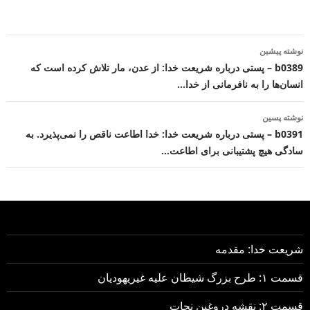
ناوبری
نوشته پیشین
نوشته
b0389 – پستی درباره شریعت خدا: از عدن، مار تلاش کرده است که
انسان‌ها را به نافرمانی از خدا…
نوشته پسین
b0391 – پستی درباره شریعت خدا: خدا اطاعت ناقص را نمی‌پذیرد. به
سادگی هیچ پشتیبانی برای اطاعت…
شریعت خدا: مقدمه
قسمت ۱: طرح بزرگ شیطان علیه غیریهودیان
قسمت ۲: نقشه دروغین نجات