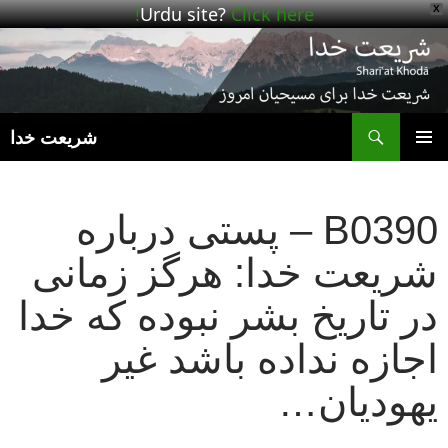
Urdu site?
Click here!
X
ج
شریعت خدا
رفتن
فهرست
به
اصلی
نوشته‌ها
B0390 – پستی درباره
شریعت خدا: هرگز زمانی
در تاریخ بشر نبوده که خدا
اجازه نداده باشد غیر
یهودیان…