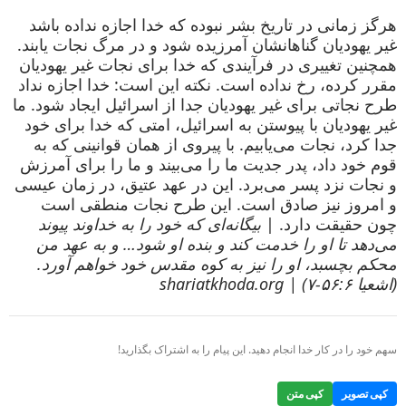
هرگز زمانی در تاریخ بشر نبوده که خدا اجازه نداده باشد
غیر یهودیان گناهانشان آمرزیده شود و در مرگ نجات یابند.
همچنین تغییری در فرآیندی که خدا برای نجات غیر یهودیان
مقرر کرده، رخ نداده است. نکته این است: خدا اجازه نداد
طرح نجاتی برای غیر یهودیان جدا از اسرائیل ایجاد شود. ما
غیر یهودیان با پیوستن به اسرائیل، امتی که خدا برای خود
جدا کرد، نجات می‌یابیم. با پیروی از همان قوانینی که به
قوم خود داد، پدر جدیت ما را می‌بیند و ما را برای آمرزش
و نجات نزد پسر می‌برد. این در عهد عتیق، در زمان عیسی
و امروز نیز صادق است. این طرح نجات منطقی است
چون حقیقت دارد. |
بیگانه‌ای که خود را به خداوند پیوند
می‌دهد تا او را خدمت کند و بنده او شود… و به عهد من
محکم بچسبد، او را نیز به کوه مقدس خود خواهم آورد.
(اشعیا ۵۶:۶-۷) | shariatkhoda.org
سهم خود را در کار خدا انجام دهید. این پیام را به اشتراک بگذارید!
کپی تصویر
کپی متن