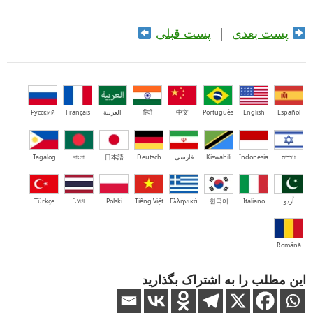
پست بعدی
|
پست قبلی
Español
English
Português
中文
हिंदी
العربية
Français
Русский
עברית
Indonesia
Kiswahili
فارسی
Deutsch
日本語
বাংলা
Tagalog
اُردو
Italiano
한국어
Ελληνικά
Tiếng Việt
Polski
ไทย
Türkçe
Română
این مطلب را به اشتراک بگذارید