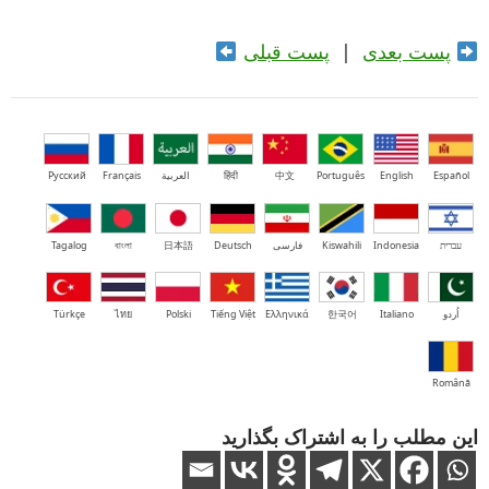
پست بعدی
|
پست قبلی
Español
English
Português
中文
हिंदी
العربية
Français
Русский
עברית
Indonesia
Kiswahili
فارسی
Deutsch
日本語
বাংলা
Tagalog
اُردو
Italiano
한국어
Ελληνικά
Tiếng Việt
Polski
ไทย
Türkçe
Română
این مطلب را به اشتراک بگذارید