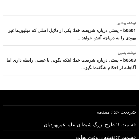
ناوبری
نوشته پیشین
نوشته
b0501 – پستی درباره شریعت خدا: یکی از دلایل اصلی که میلیون‌ها غیر
یهودی را به دریاچه آتش خواهد…
نوشته پسین
b0503 – پستی درباره شریعت خدا: اینکه بگویی با عیسی رابطه داری اما
آگاهانه از احکام شگفت‌انگیز…
شریعت خدا: مقدمه
قسمت ۱: طرح بزرگ شیطان علیه غیریهودیان
قسمت ۲: نقشه دروغین نجات