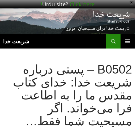
Urdu site?
Click here!
X
ج
شریعت خدا
رفتن
فهرست
به
اصلی
نوشته‌ها
B0502 – پستی درباره
شریعت خدا: خدای کتاب
مقدس ما را به اطاعت
فرا می‌خواند. اگر
مسیحیت شما فقط…