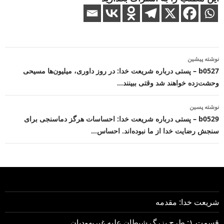
ناوبری
نوشته پیشین
نوشته
b0527 – پستی درباره شریعت خدا: در روز داوری، میلیون‌ها مسیحی
وحشت‌زده خواهند شد وقتی ببینند…
نوشته پسین
b0529 – پستی درباره شریعت خدا: احساسات هرگز دماسنجی برای
سنجش رضایت خدا از ما نبوده‌اند. احساس…
شریعت خدا: مقدمه
قسمت ۱: طرح بزرگ شیطان علیه غیریهودیان