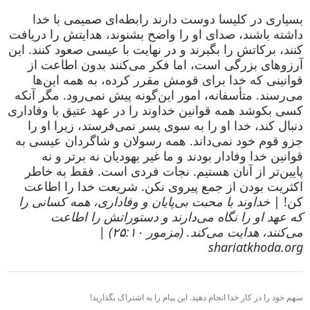
بسیاری در کلیسا دوست دارند رابطه‌ای صمیمی با خدا
داشته باشند، صدای او را واضح بشنوند، هدایتش را دریافت
کنند، برکاتش را بگیرند و در نهایت با عیسی صعود کنند. این
آرزوهای بزرگی است، اما فکر می‌کنند بدون اطاعت از
قوانینی که خدا برای قومش مقرر کرده، به همه این‌ها
می‌رسند. متأسفانه، امور این‌گونه پیش نمی‌رود. مگر آنکه
کسی بکوشد همه قوانین خداوند را در عهد عتیق با وفاداری
دنبال کند، خدا او را به سوی پسر نمی‌فرستد، زیرا او را
جزو قوم خود نمی‌داند. همه رسولان و شاگردان عیسی به
قوانین خدا وفادار بودند و ما غیر یهودیان نه برتر و نه
پایین‌تر از آنان هستیم. نجات فردی است. فقط به خاطر
اکثریت بودن از جمع پیروی نکن. شریعت خدا را اطاعت
کن! |
خداوند با محبت بی‌پایان و وفاداری، همه کسانی را
که عهد او را نگاه می‌دارند و دستوراتش را اطاعت
می‌کنند، هدایت می‌کند. (مزمور ۲۵:۱۰) |
shariatkhoda.org
سهم خود را در کار خدا انجام دهید. این پیام را به اشتراک بگذارید!