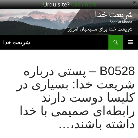
Urdu site?
Click here!
X
ج
شریعت خدا
رفتن
فهرست
به
اصلی
نوشته‌ها
B0528 – پستی درباره
شریعت خدا: بسیاری در
کلیسا دوست دارند
رابطه‌ای صمیمی با خدا
داشته باشند،…