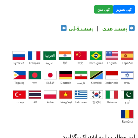
کپی تصویر
کپی متن
پست بعدی
|
پست قبلی
Español
English
Português
中文
हिंदी
العربية
Français
Русский
עברית
Indonesia
Kiswahili
فارسی
Deutsch
日本語
বাংলা
Tagalog
اُردو
Italiano
한국어
Ελληνικά
Tiếng Việt
Polski
ไทย
Türkçe
Română
این مطلب را به اشتراک بگذارید