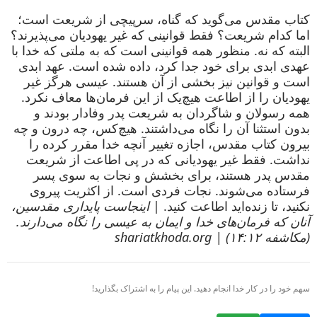
کتاب مقدس می‌گوید که گناه، سرپیچی از شریعت است؛
اما کدام شریعت؟ فقط قوانینی که غیر یهودیان می‌پذیرند؟
البته که نه. منظور همه قوانینی است که به ملتی که خدا با
عهدی ابدی برای خود جدا کرد، داده شده است. عهد ابدی
است و قوانین نیز بخشی از آن هستند. عیسی هرگز غیر
یهودیان را از اطاعت هیچ‌یک از این فرمان‌ها معاف نکرد.
همه رسولان و شاگردان به شریعت پدر وفادار بودند و
بدون استثنا آن را نگاه می‌داشتند. هیچ‌کس، چه درون و چه
بیرون کتاب مقدس، اجازه تغییر آنچه خدا مقرر کرده را
نداشت. فقط غیر یهودیانی که در پی اطاعت از شریعت
مقدس پدر هستند، برای بخشش و نجات به سوی پسر
فرستاده می‌شوند. نجات فردی است. از اکثریت پیروی
نکنید، تا زنده‌اید اطاعت کنید. |
اینجاست پایداری مقدسین،
آنان که فرمان‌های خدا و ایمان به عیسی را نگاه می‌دارند.
(مکاشفه ۱۴:۱۲) | shariatkhoda.org
سهم خود را در کار خدا انجام دهید. این پیام را به اشتراک بگذارید!