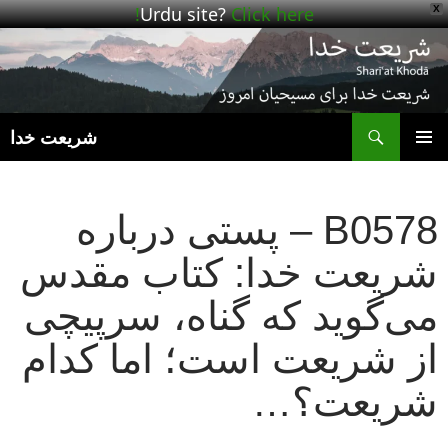
Urdu site?
Click here!
X
ج
شریعت خدا
رفتن
فهرست
به
اصلی
نوشته‌ها
B0578 – پستی درباره
شریعت خدا: کتاب مقدس
می‌گوید که گناه، سرپیچی
از شریعت است؛ اما کدام
شریعت؟…