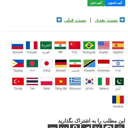
کپی تصویر
کپی متن
پست بعدی
|
پست قبلی
Español
English
Português
中文
हिंदी
العربية
Français
Русский
עברית
Indonesia
Kiswahili
فارسی
Deutsch
日本語
বাংলা
Tagalog
اُردو
Italiano
한국어
Ελληνικά
Tiếng Việt
Polski
ไทย
Türkçe
Română
این مطلب را به اشتراک بگذارید